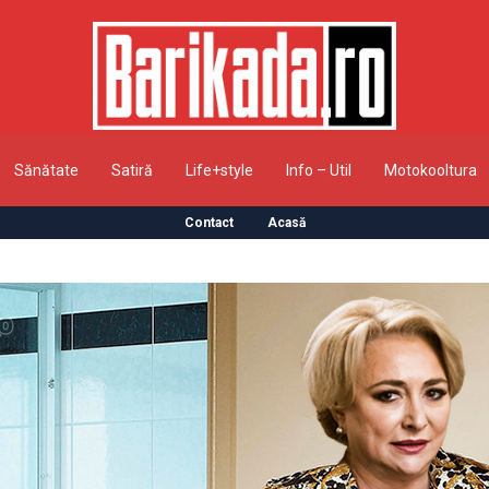
Sănătate
Satiră
Life+style
Info – Util
Motokooltura
Contact
Acasă