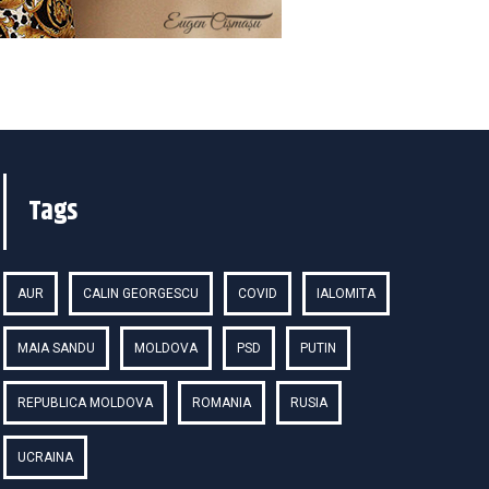
Tags
AUR
CALIN GEORGESCU
COVID
IALOMITA
MAIA SANDU
MOLDOVA
PSD
PUTIN
REPUBLICA MOLDOVA
ROMANIA
RUSIA
UCRAINA