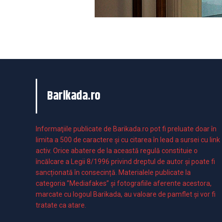
Barikada.ro
Informaţiile publicate de Barikada.ro pot fi preluate doar în
limita a 500 de caractere şi cu citarea în lead a sursei cu link
activ. Orice abatere de la această regulă constituie o
încălcare a Legii 8/1996 privind dreptul de autor și poate fi
sancționată în consecință. Materialele publicate la
categoria ”Mediafakes” și fotografiile aferente acestora,
marcate cu logoul Barikada, au valoare de pamflet și vor fi
tratate ca atare.