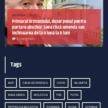
octombrie 7, 2023
Primarul Urziceniului, dosar penal pentru
purtare abuzivă! Sava riscă amenda sau
închisoarea de la o lună la 6 luni
0 Comentariu
Tags
AUR
CALIN GEORGESCU
COVID
IALOMITA
MAIA SANDU
MOLDOVA
PSD
PUTIN
REPUBLICA MOLDOVA
ROMANIA
RUSIA
UCRAINA