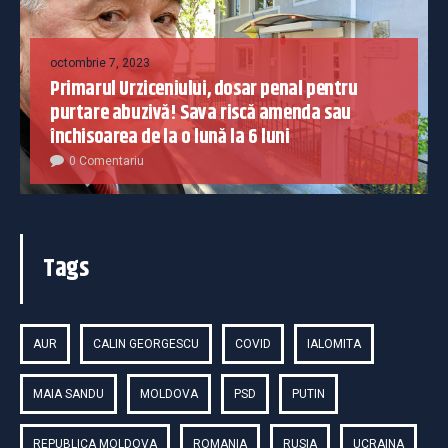
octombrie 7, 2023
Primarul Urziceniului, dosar penal pentru
purtare abuzivă! Sava riscă amenda sau
închisoarea de la o lună la 6 luni
0 Comentariu
Tags
AUR
CALIN GEORGESCU
COVID
IALOMITA
MAIA SANDU
MOLDOVA
PSD
PUTIN
REPUBLICA MOLDOVA
ROMANIA
RUSIA
UCRAINA