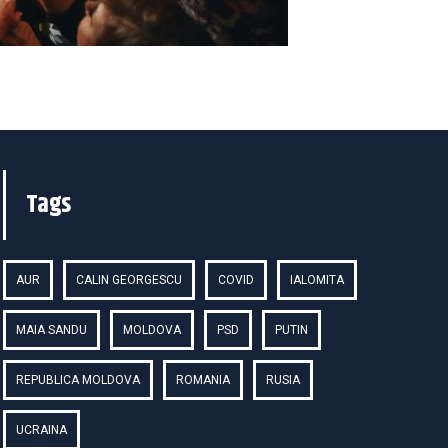
Tags
AUR
CALIN GEORGESCU
COVID
IALOMITA
MAIA SANDU
MOLDOVA
PSD
PUTIN
REPUBLICA MOLDOVA
ROMANIA
RUSIA
UCRAINA