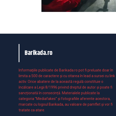
Barikada.ro
Informaţiile publicate de Barikada.ro pot fi preluate doar în
limita a 500 de caractere şi cu citarea în lead a sursei cu link
activ. Orice abatere de la această regulă constituie o
încălcare a Legii 8/1996 privind dreptul de autor și poate fi
sancționată în consecință. Materialele publicate la
categoria ”Mediafakes” și fotografiile aferente acestora,
marcate cu logoul Barikada, au valoare de pamflet și vor fi
tratate ca atare.