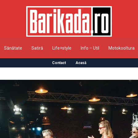
Sănătate
Satiră
Life+style
Info – Util
Motokooltura
Contact
Acasă