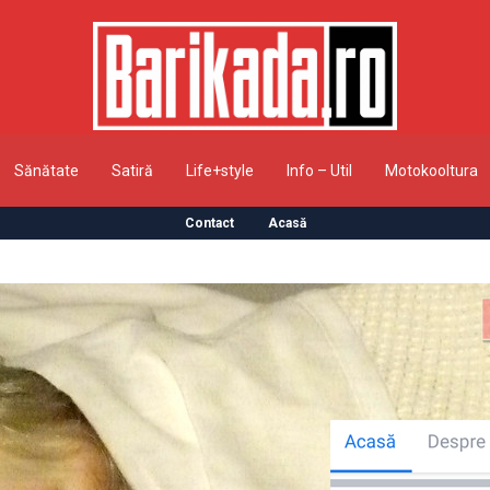
Sănătate
Satiră
Life+style
Info – Util
Motokooltura
Contact
Acasă