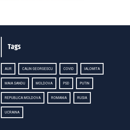
Tags
AUR
CALIN GEORGESCU
COVID
IALOMITA
MAIA SANDU
MOLDOVA
PSD
PUTIN
REPUBLICA MOLDOVA
ROMANIA
RUSIA
UCRAINA