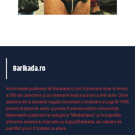
Barikada.ro
Informaţiile publicate de Barikada.ro pot fi preluate doar în limita
a 500 de caractere şi cu citarea în lead a sursei cu link activ. Orice
abatere de la această regulă constituie o încălcare a Legii 8/1996
privind dreptul de autor și poate fi sancționată în consecință.
Materialele publicate la categoria ”Mediafakes” și fotografiile
aferente acestora, marcate cu logoul Barikada, au valoare de
pamflet și vor fi tratate ca atare.