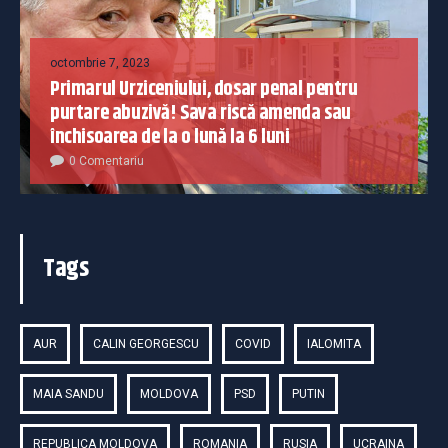
octombrie 7, 2023
Primarul Urziceniului, dosar penal pentru
purtare abuzivă! Sava riscă amenda sau
închisoarea de la o lună la 6 luni
0 Comentariu
Tags
AUR
CALIN GEORGESCU
COVID
IALOMITA
MAIA SANDU
MOLDOVA
PSD
PUTIN
REPUBLICA MOLDOVA
ROMANIA
RUSIA
UCRAINA