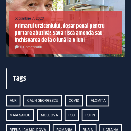
octombrie 7, 2023
Primarul Urziceniului, dosar penal pentru
purtare abuzivă! Sava riscă amenda sau
închisoarea de la o lună la 6 luni
0 Comentariu
Tags
AUR
CALIN GEORGESCU
COVID
IALOMITA
MAIA SANDU
MOLDOVA
PSD
PUTIN
REPUBLICA MOLDOVA
ROMANIA
RUSIA
UCRAINA